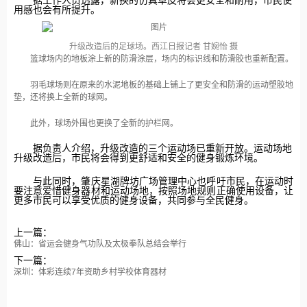
据工作人员透露，新换的仿真草皮将会更安全和耐用，市民使
用感也会有所提升。
升级改造后的足球场。西江日报记者 甘婉怡 摄
篮球场内的地板涂上新的防滑涂层，场内的标识线和防滑胶也重新配置。
羽毛球场则在原来的水泥地板的基础上铺上了更安全和防滑的运动塑胶地
垫，还将换上全新的球网。
此外，球场外围也更换了全新的护栏网。
据负责人介绍，升级改造的三个运动场已重新开放。运动场地
升级改造后，市民将会得到更舒适和安全的健身锻炼环境。
与此同时，肇庆星湖牌坊广场管理中心也呼吁市民，在运动时
要注意爱惜健身器材和运动场地，按照场地规则正确使用设备，让
更多市民可以享受优质的健身设备，共同参与全民健身。
上一篇：
佛山：省运会健身气功队及太极拳队总结会举行
下一篇：
深圳：体彩连续7年资助乡村学校体育器材