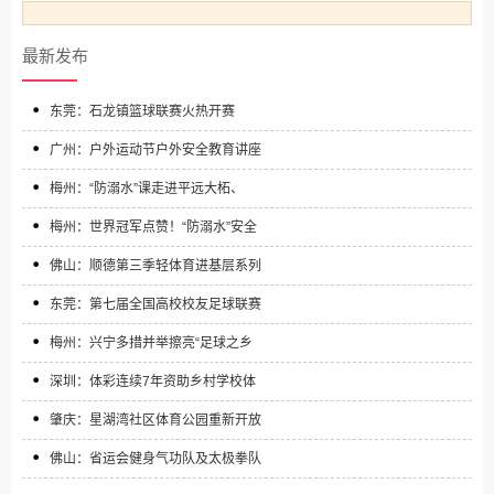
最新发布
东莞：石龙镇篮球联赛火热开赛
广州：户外运动节户外安全教育讲座
梅州：“防溺水”课走进平远大柘、
梅州：世界冠军点赞！“防溺水”安全
佛山：顺德第三季轻体育进基层系列
东莞：第七届全国高校校友足球联赛
梅州：兴宁多措并举擦亮“足球之乡
深圳：体彩连续7年资助乡村学校体
肇庆：星湖湾社区体育公园重新开放
佛山：省运会健身气功队及太极拳队