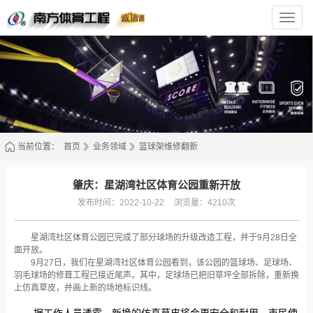
南
方
体
育
官
方
网
站
当前位置：
首页
业务领域
篮球架维修翻新
肇庆：星湖湾社区体育公园重新开放
发布时间：2022-10-22
浏览量：4210次
星湖湾社区体育公园已完成了部分球场的升级改造工程，并于9月28日全
面开放。
9月27日，我们在星湖湾社区体育公园看到，该公园的篮球场、足球场、
羽毛球场的修葺工程已接近尾声。其中，足球场已把旧草坪全部拆除，重新换
上仿真草皮，并画上新的场地标识线。