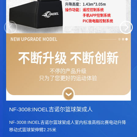
08:INOEL吉诺尔篮球架成人
NF-30
08:INOEL吉诺尔篮球架成人室内标准高档比赛电动升降
NF-30
架伸臂2.25米
移动式篮球