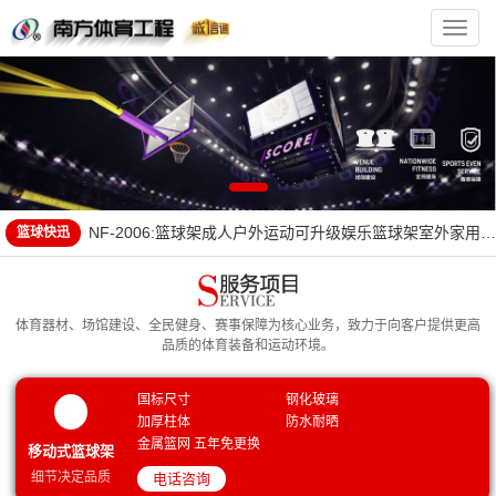
南
方
体
育
官
方
网
联系方式
站
公司简介
获奖证书--广东省学生体育艺术联合会|广东省青少年训练竞
赛中心
营业执照
NF-2006:篮球架成人户外运动可升级娱乐篮球架室外家用地
篮球快迅
埋款篮球框儿童青少年学校室内篮球架子 地埋升降款篮球架
NF-3001:金陵体育标准成人比赛篮球架室内外移动式单臂篮
联系方式
球架YDJ-2B/11221
NF-4005:比赛篮球框 弹簧篮圈 弹性篮球框 加厚实心篮球框
公司简介
标准篮球框篮圈
NF-3003:金陵篮球架户外儿童青少年家用可升降地埋式中小
获奖证书--广东省学生体育艺术联合会|广东省青少年训练竞
体育器材、场馆建设、全民健身、赛事保障为核心业务，致力于向客户提供更高
学生篮球架ZXJ-3
NF-1001：移动式篮球架（架户外成人学校家用训练比赛均
赛中心
营业执照
品质的体育装备和运动环境。
可）标准室外可升降落地式篮球架-多种配置可选
NF-3005:金陵篮球架户外成人电动标准可移动式室内篮球架
NF-2006:篮球架成人户外运动可升级娱乐篮球架室外家用地
室外款YDJ-2B可定制
NF-4008:篮球架翻新刷漆维修更换架子更换篮板更换篮圈篮
埋款篮球框儿童青少年学校室内篮球架子 地埋升降款篮球架
NF-3001:金陵体育标准成人比赛篮球架室内外移动式单臂篮
国标尺寸
钢化玻璃
加厚柱体
防水耐晒
球场划线
NF-3002:金陵体育篮球架可升降青少年儿童室内移动户外家
球架YDJ-2B/11221
NF-4005:比赛篮球框 弹簧篮圈 弹性篮球框 加厚实心篮球框
金属篮网 五年免更换
移动式篮球架
用小孩训练WXJ-1
广西机电设备招标有限公司关于2022年市级为民办实事全民
标准篮球框篮圈
NF-3003:金陵篮球架户外儿童青少年家用可升降地埋式中小
细节决定品质
电话咨询
健身路径器材采购（GLZC2022-J1-990572-JDZB）成交结
邻水县教育科技和体育局南城学校等学校设施设备采购项目
学生篮球架ZXJ-3
NF-1001：移动式篮球架（架户外成人学校家用训练比赛均