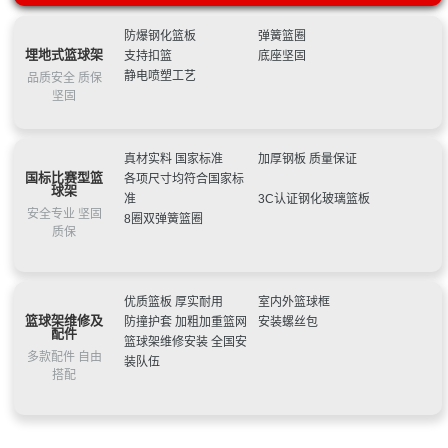
果公告
中标（成交）结果公告
星奥体育 户外篮球架 移动式标准篮球架 固定式篮球架 户外
可）标准室外可升降落地式篮球架-多种配置可选
NF-3005:金陵篮球架户外成人电动标准可移动式室内篮球架
训练篮球架厂家
大庆市萨尔图区教育局翔宇未来学校音乐室、体育室、美术
室外款YDJ-2B可定制
NF-4008:篮球架翻新刷漆维修更换架子更换篮板更换篮圈篮
防爆钢化篮板
弹簧篮圈
埋地式篮球架
支持扣篮
底座坚固
室设备采购竞争性谈判公告
青岛市体育局2022年更新新建项目(市北区、李沧区、崂山
球场划线
NF-3002:金陵体育篮球架可升降青少年儿童室内移动户外家
静电喷塑工艺
品质安全 质保
区、城阳区)中标公告
星阳 江门篮球架 户外成人标准移动带轮凹箱平箱篮球架厂
用小孩训练WXJ-1
广西机电设备招标有限公司关于2022年市级为民办实事全民
坚固
家 操场篮球架 凹箱篮球架
甘南县文体广电和旅游局健身器材采购结果公告
健身路径器材采购（GLZC2022-J1-990572-JDZB）成交结
邻水县教育科技和体育局南城学校等学校设施设备采购项目
深圳：“体育+公益”凸显城区温度，龙岗区体育关爱工程火热
果公告
中标（成交）结果公告
星奥体育 户外篮球架 移动式标准篮球架 固定式篮球架 户外
真材实料 国家标准
加厚钢板 质量保证
进行
训练篮球架厂家
大庆市萨尔图区教育局翔宇未来学校音乐室、体育室、美术
国标比赛型篮
各项尺寸均符合国家标
室设备采购竞争性谈判公告
青岛市体育局2022年更新新建项目(市北区、李沧区、崂山
球架
准
3C认证钢化玻璃篮板
区、城阳区)中标公告
星阳 江门篮球架 户外成人标准移动带轮凹箱平箱篮球架厂
安全专业 坚固
8圈双弹簧篮圈
质保
家 操场篮球架 凹箱篮球架
甘南县文体广电和旅游局健身器材采购结果公告
深圳：“体育+公益”凸显城区温度，龙岗区体育关爱工程火热
进行
优质篮板 厚实耐用
室内外篮球框
篮球架维修及
防撞护套 加粗加重篮网
安装螺丝包
配件
篮球架维修安装 全国安
多款配件 自由
装队伍
搭配