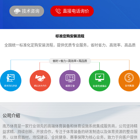
咨询
直接电话询价
技术
全国统一标准化定购安装流程，提供优质专业服务，省时省力、高效率、高品质
公司介绍
南方体育是一家行业领先的高端体育装备和体育设施系统集成服务商，公司坚持精
益求精、持续创新、开放合作，专注于体育装备的研发制造以及体育资源的整合服
务，以体育器材、场馆建设、全民健身、赛事保障为核心业务，致力于向客户提供