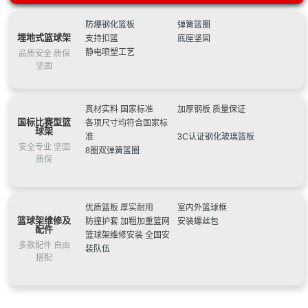
用小孩训练WXJ-1
广西机电设备招标有限公司关于2022年市级为民办实事全民
可）标准室外可升降落地式篮球架-多种配置可选
NF-3005:金陵篮球架户外成人电动标准可移动式室内篮球架
健身路径器材采购（GLZC2022-J1-990572-JDZB）成交结
邻水县教育科技和体育局南城学校等学校设施设备采购项目
室外款YDJ-2B可定制
NF-4008:篮球架翻新刷漆维修更换架子更换篮板更换篮圈篮
防爆钢化篮板
弹簧篮圈
埋地式篮球架
支持扣篮
底座坚固
果公告
中标（成交）结果公告
星奥体育 户外篮球架 移动式标准篮球架 固定式篮球架 户外
球场划线
NF-3002:金陵体育篮球架可升降青少年儿童室内移动户外家
静电喷塑工艺
品质安全 质保
训练篮球架厂家
大庆市萨尔图区教育局翔宇未来学校音乐室、体育室、美术
用小孩训练WXJ-1
广西机电设备招标有限公司关于2022年市级为民办实事全民
坚固
室设备采购竞争性谈判公告
青岛市体育局2022年更新新建项目(市北区、李沧区、崂山
健身路径器材采购（GLZC2022-J1-990572-JDZB）成交结
邻水县教育科技和体育局南城学校等学校设施设备采购项目
区、城阳区)中标公告
星阳 江门篮球架 户外成人标准移动带轮凹箱平箱篮球架厂
果公告
中标（成交）结果公告
星奥体育 户外篮球架 移动式标准篮球架 固定式篮球架 户外
真材实料 国家标准
加厚钢板 质量保证
家 操场篮球架 凹箱篮球架
甘南县文体广电和旅游局健身器材采购结果公告
训练篮球架厂家
大庆市萨尔图区教育局翔宇未来学校音乐室、体育室、美术
国标比赛型篮
各项尺寸均符合国家标
深圳：“体育+公益”凸显城区温度，龙岗区体育关爱工程火热
室设备采购竞争性谈判公告
青岛市体育局2022年更新新建项目(市北区、李沧区、崂山
球架
准
3C认证钢化玻璃篮板
进行
区、城阳区)中标公告
星阳 江门篮球架 户外成人标准移动带轮凹箱平箱篮球架厂
安全专业 坚固
8圈双弹簧篮圈
质保
家 操场篮球架 凹箱篮球架
甘南县文体广电和旅游局健身器材采购结果公告
深圳：“体育+公益”凸显城区温度，龙岗区体育关爱工程火热
进行
优质篮板 厚实耐用
室内外篮球框
篮球架维修及
防撞护套 加粗加重篮网
安装螺丝包
配件
篮球架维修安装 全国安
多款配件 自由
装队伍
搭配