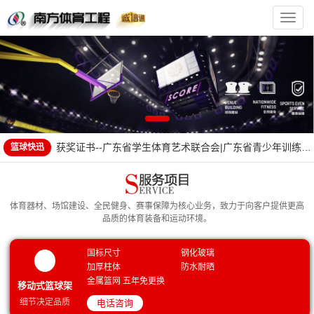
南
方
体
育
官
方
网
站
联系方式
公司简介
获奖证书--广东省学生体育艺术联合会|广东省青少年训练竞
篮球快迅
赛中心
营业执照
联系方式
NF-2006:篮球架成人户外运动可升级娱乐篮球架室外家用地
公司简介
埋款篮球框儿童青少年学校室内篮球架子 地埋升降款篮球架
NF-3001:金陵体育标准成人比赛篮球架室内外移动式单臂篮
获奖证书--广东省学生体育艺术联合会|广东省青少年训练竞
体育器材、场馆建设、全民健身、赛事保障为核心业务，致力于向客户提供更高
球架YDJ-2B/11221
NF-4005:比赛篮球框 弹簧篮圈 弹性篮球框 加厚实心篮球框
赛中心
营业执照
品质的体育装备和运动环境。
标准篮球框篮圈
NF-3003:金陵篮球架户外儿童青少年家用可升降地埋式中小
NF-2006:篮球架成人户外运动可升级娱乐篮球架室外家用地
学生篮球架ZXJ-3
NF-1001：移动式篮球架（架户外成人学校家用训练比赛均
埋款篮球框儿童青少年学校室内篮球架子 地埋升降款篮球架
NF-3001:金陵体育标准成人比赛篮球架室内外移动式单臂篮
国标尺寸
钢化玻璃
加厚柱体
防水耐晒
可）标准室外可升降落地式篮球架-多种配置可选
NF-3005:金陵篮球架户外成人电动标准可移动式室内篮球架
球架YDJ-2B/11221
NF-4005:比赛篮球框 弹簧篮圈 弹性篮球框 加厚实心篮球框
金属篮网 五年免更换
移动式篮球架
室外款YDJ-2B可定制
NF-4008:篮球架翻新刷漆维修更换架子更换篮板更换篮圈篮
标准篮球框篮圈
NF-3003:金陵篮球架户外儿童青少年家用可升降地埋式中小
细节决定品质
电话咨询
球场划线
NF-3002:金陵体育篮球架可升降青少年儿童室内移动户外家
学生篮球架ZXJ-3
NF-1001：移动式篮球架（架户外成人学校家用训练比赛均