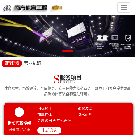
南
方
体
育
官
方
网
站
联系方式
公司简介
获奖证书--广东省学生体育艺术联合会|广东省青少年训练竞
赛中心
营业执照
篮球快迅
NF-2006:篮球架成人户外运动可升级娱乐篮球架室外家用地
联系方式
埋款篮球框儿童青少年学校室内篮球架子 地埋升降款篮球架
NF-3001:金陵体育标准成人比赛篮球架室内外移动式单臂篮
公司简介
球架YDJ-2B/11221
NF-4005:比赛篮球框 弹簧篮圈 弹性篮球框 加厚实心篮球框
获奖证书--广东省学生体育艺术联合会|广东省青少年训练竞
体育器材、场馆建设、全民健身、赛事保障为核心业务，致力于向客户提供更高
标准篮球框篮圈
NF-3003:金陵篮球架户外儿童青少年家用可升降地埋式中小
赛中心
营业执照
品质的体育装备和运动环境。
学生篮球架ZXJ-3
NF-1001：移动式篮球架（架户外成人学校家用训练比赛均
NF-2006:篮球架成人户外运动可升级娱乐篮球架室外家用地
可）标准室外可升降落地式篮球架-多种配置可选
NF-3005:金陵篮球架户外成人电动标准可移动式室内篮球架
埋款篮球框儿童青少年学校室内篮球架子 地埋升降款篮球架
NF-3001:金陵体育标准成人比赛篮球架室内外移动式单臂篮
国标尺寸
钢化玻璃
加厚柱体
防水耐晒
室外款YDJ-2B可定制
NF-4008:篮球架翻新刷漆维修更换架子更换篮板更换篮圈篮
球架YDJ-2B/11221
NF-4005:比赛篮球框 弹簧篮圈 弹性篮球框 加厚实心篮球框
金属篮网 五年免更换
移动式篮球架
球场划线
NF-3002:金陵体育篮球架可升降青少年儿童室内移动户外家
标准篮球框篮圈
NF-3003:金陵篮球架户外儿童青少年家用可升降地埋式中小
细节决定品质
电话咨询
用小孩训练WXJ-1
广西机电设备招标有限公司关于2022年市级为民办实事全民
学生篮球架ZXJ-3
NF-1001：移动式篮球架（架户外成人学校家用训练比赛均