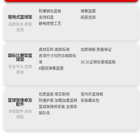
健身路径器材采购（GLZC2022-J1-990572-JDZB）成交结
邻水县教育科技和体育局南城学校等学校设施设备采购项目
可）标准室外可升降落地式篮球架-多种配置可选
NF-3005:金陵篮球架户外成人电动标准可移动式室内篮球架
果公告
中标（成交）结果公告
星奥体育 户外篮球架 移动式标准篮球架 固定式篮球架 户外
室外款YDJ-2B可定制
NF-4008:篮球架翻新刷漆维修更换架子更换篮板更换篮圈篮
防爆钢化篮板
弹簧篮圈
埋地式篮球架
支持扣篮
底座坚固
训练篮球架厂家
大庆市萨尔图区教育局翔宇未来学校音乐室、体育室、美术
球场划线
NF-3002:金陵体育篮球架可升降青少年儿童室内移动户外家
静电喷塑工艺
品质安全 质保
室设备采购竞争性谈判公告
青岛市体育局2022年更新新建项目(市北区、李沧区、崂山
用小孩训练WXJ-1
广西机电设备招标有限公司关于2022年市级为民办实事全民
坚固
区、城阳区)中标公告
星阳 江门篮球架 户外成人标准移动带轮凹箱平箱篮球架厂
健身路径器材采购（GLZC2022-J1-990572-JDZB）成交结
邻水县教育科技和体育局南城学校等学校设施设备采购项目
家 操场篮球架 凹箱篮球架
甘南县文体广电和旅游局健身器材采购结果公告
果公告
中标（成交）结果公告
星奥体育 户外篮球架 移动式标准篮球架 固定式篮球架 户外
真材实料 国家标准
加厚钢板 质量保证
深圳：“体育+公益”凸显城区温度，龙岗区体育关爱工程火热
训练篮球架厂家
大庆市萨尔图区教育局翔宇未来学校音乐室、体育室、美术
国标比赛型篮
各项尺寸均符合国家标
进行
室设备采购竞争性谈判公告
青岛市体育局2022年更新新建项目(市北区、李沧区、崂山
球架
准
3C认证钢化玻璃篮板
区、城阳区)中标公告
星阳 江门篮球架 户外成人标准移动带轮凹箱平箱篮球架厂
安全专业 坚固
8圈双弹簧篮圈
质保
家 操场篮球架 凹箱篮球架
甘南县文体广电和旅游局健身器材采购结果公告
深圳：“体育+公益”凸显城区温度，龙岗区体育关爱工程火热
进行
优质篮板 厚实耐用
室内外篮球框
篮球架维修及
防撞护套 加粗加重篮网
安装螺丝包
配件
篮球架维修安装 全国安
多款配件 自由
装队伍
搭配