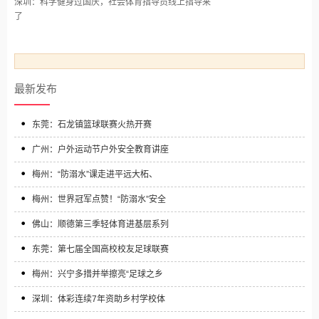
深圳：科学健身过国庆，社会体育指导员线上指导来
了
最新发布
东莞：石龙镇篮球联赛火热开赛
广州：户外运动节户外安全教育讲座
梅州：“防溺水”课走进平远大柘、
梅州：世界冠军点赞！“防溺水”安全
佛山：顺德第三季轻体育进基层系列
东莞：第七届全国高校校友足球联赛
梅州：兴宁多措并举擦亮“足球之乡
深圳：体彩连续7年资助乡村学校体