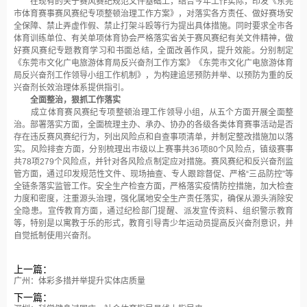
在现有的关于赛风赛纪规范文件基础上，结合今年工作实际，印发《东莞
市体育赛事赛风赛纪专项整顿治理工作方案》，对落实各方责任、做好赛场安
全保障、禁止弄虚作假、禁止打架斗殴等行为提出具体措施。同时要求全市各
体育训练单位、有关单项体育协会严格落实省关于赛风赛纪有关文件精神，做
好赛风赛纪专题教育学习和书面总结，全面改善作风，提升效能。分别制定
《东莞市文化广电旅游体育局反兴奋剂工作方案》《东莞市文化广电旅游体育
局反兴奋剂工作领导小组工作机制》，为构建追惩预防并举、以预防为重的反
兴奋剂长效治理体系提供指引。
全面整治，狠抓工作落实
成立体育赛风赛纪专项整顿治理工作领导小组，从五个方面开展全面整
治。部署落实方面，全面梳理主办、承办、协办的各级各类体育赛事活动是否
存在违反赛风赛纪行为，列出风险点和自查事项清单，并制定整改措施加以落
实。风险排查方面，分别梳理出市级以上赛事共36项80个风险点，镇级赛事
共78项279个风险点，并针对各风险点制定应对措施。赛风赛纪和反兴奋剂监
管方面，通过印发规范性文件、现场抽查、专人跟踪督促、严格“三品防控”等
全链条落实监管工作。安全生产检查方面，严格落实疫情防控措施，加大检查
力度和密度，注重源头治理，强化属地安全生产责任落实，确保从源头消除安
全隐患。宣传教育方面，通过纪检部门提醒、派发宣传资料、组织警示教育
等，特别是以寓教于乐的形式，教育引导青少年运动员提高反兴奋剂意识，并
自觉抵制使用兴奋剂。
上一篇：
广州：体彩多措并举提升实体店质量
下一篇：