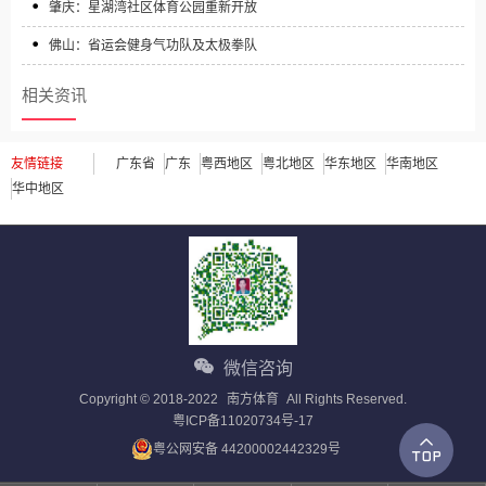
肇庆：星湖湾社区体育公园重新开放
佛山：省运会健身气功队及太极拳队
相关资讯
友情链接
广东省
广东
粤西地区
粤北地区
华东地区
华南地区
华中地区
微信咨询
Copyright © 2018-2022
南方体育
All Rights Reserved.
粤ICP备11020734号-17
粤公网安备 44200002442329号