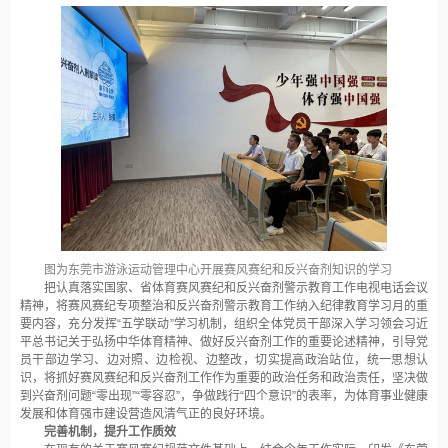
图为东莞市游泳运动管理中心开展赛风赛纪和反兴奋剂知识的学习
把认真落实国家、省体育赛风赛纪和反兴奋剂警示教育工作电视电话会议
精神，将赛风赛纪专项整治和反兴奋剂警示教育工作纳入纪律教育学习月的重
要内容，充分发挥“五学联动”学习机制，组织全体党员干部深入学习领会习近
平总书记关于弘扬中华体育精神、做好反兴奋剂工作的重要论述精神，引导党
员干部边学习、边对照、边检视、边整改，切实提高政治站位，统一思想认
识，将抓好赛风赛纪和反兴奋剂工作作为重要的政治任务和政治责任，坚决做
到兴奋剂问题“零出现”“零容忍”，争做践行“四个意识”的表率，为体育事业健康
发展和体育强市建设营造风清气正的良好环境。
完善机制，提升工作质效