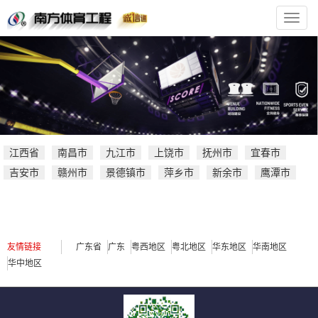
南
方
体
育
官
方
网
站
江西省
南昌市
九江市
上饶市
抚州市
宜春市
吉安市
赣州市
景德镇市
萍乡市
新余市
鹰潭市
友情链接
广东省
广东
粤西地区
粤北地区
华东地区
华南地区
华中地区