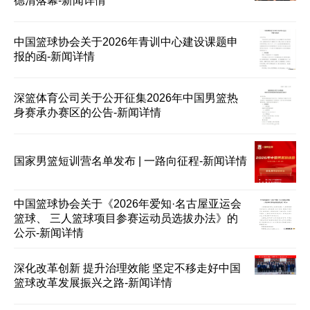
德清落幕-新闻详情
中国篮球协会关于2026年青训中心建设课题申
报的函-新闻详情
深篮体育公司关于公开征集2026年中国男篮热
身赛承办赛区的公告-新闻详情
国家男篮短训营名单发布 | 一路向征程-新闻详情
中国篮球协会关于《2026年爱知·名古屋亚运会
篮球、 三人篮球项目参赛运动员选拔办法》的
公示-新闻详情
深化改革创新 提升治理效能 坚定不移走好中国
篮球改革发展振兴之路-新闻详情