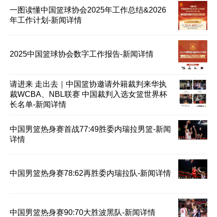
一图读懂中国篮球协会2025年工作总结&2026
年工作计划-新闻详情
2025中国篮球协会数字工作报告-新闻详情
请进来 走出去｜中国篮协邀请外籍裁判来华执
裁WCBA、NBL联赛 中国裁判入选女篮世界杯
长名单-新闻详情
中国男篮热身赛首战77:49胜委内瑞拉男篮-新闻
详情
中国男篮热身赛78:62再胜委内瑞拉队-新闻详情
中国男篮热身赛90:70大胜波黑队-新闻详情